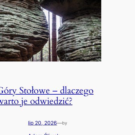
Góry Stołowe – dlaczego
warto je odwiedzić?
lip 20, 2026
—
by