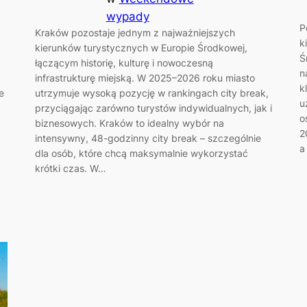
wypady
P
Kraków pozostaje jednym z najważniejszych
k
kierunków turystycznych w Europie Środkowej,
Ś
łączącym historię, kulturę i nowoczesną
n
infrastrukturę miejską. W 2025–2026 roku miasto
k
utrzymuje wysoką pozycję w rankingach city break,
e
u
przyciągając zarówno turystów indywidualnych, jak i
o
biznesowych. Kraków to idealny wybór na
2
intensywny, 48-godzinny city break – szczególnie
a
dla osób, które chcą maksymalnie wykorzystać
krótki czas. W…