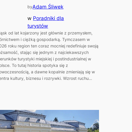
Adam Śliwek
by
w
Poradniki dla
turystów
ląsk od lat kojarzony jest głównie z przemysłem,
órnictwem i ciężką gospodarką. Tymczasem w
026 roku region ten coraz mocniej redefiniuje swoją
ożsamość, stając się jednym z najciekawszych
ierunków turystyki miejskiej i postindustrialnej w
olsce. To tutaj historia spotyka się z
owoczesnością, a dawne kopalnie zmieniają się w
entra kultury, biznesu i rozrywki. Wzrost ruchu…