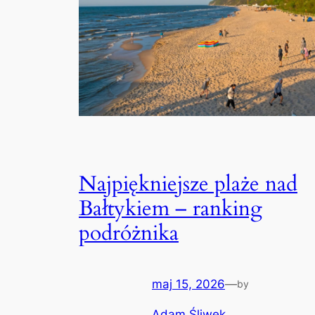
Najpiękniejsze plaże nad
Bałtykiem – ranking
podróżnika
maj 15, 2026
—
by
Adam Śliwek