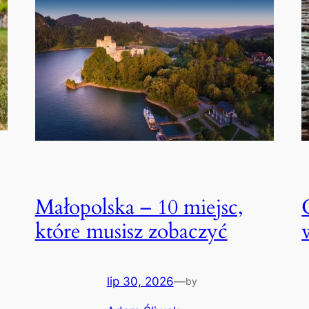
Małopolska – 10 miejsc,
które musisz zobaczyć
lip 30, 2026
—
by