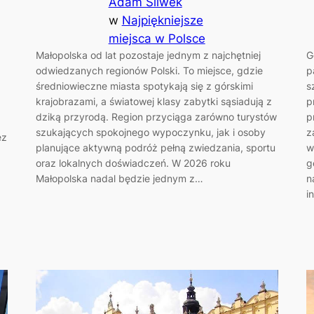
Adam Śliwek
w
Najpiękniejsze
miejsca w Polsce
Małopolska od lat pozostaje jednym z najchętniej
G
odwiedzanych regionów Polski. To miejsce, gdzie
p
średniowieczne miasta spotykają się z górskimi
s
krajobrazami, a światowej klasy zabytki sąsiadują z
p
dziką przyrodą. Region przyciąga zarówno turystów
p
szukających spokojnego wypoczynku, jak i osoby
z
ez
planujące aktywną podróż pełną zwiedzania, sportu
w
oraz lokalnych doświadczeń. W 2026 roku
g
Małopolska nadal będzie jednym z…
n
i