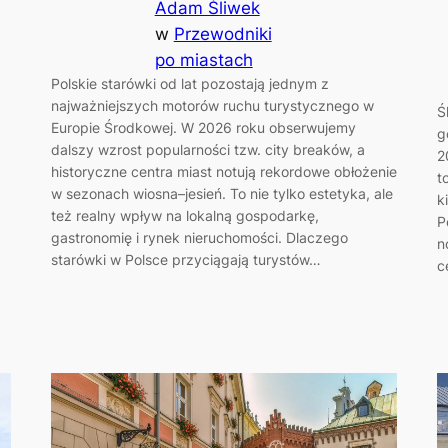
Adam Śliwek
w
Przewodniki
po miastach
Polskie starówki od lat pozostają jednym z
najważniejszych motorów ruchu turystycznego w
Ś
Europie Środkowej. W 2026 roku obserwujemy
g
dalszy wzrost popularności tzw. city breaków, a
2
historyczne centra miast notują rekordowe obłożenie
t
w sezonach wiosna–jesień. To nie tylko estetyka, ale
k
też realny wpływ na lokalną gospodarkę,
P
gastronomię i rynek nieruchomości. Dlaczego
n
starówki w Polsce przyciągają turystów…
c