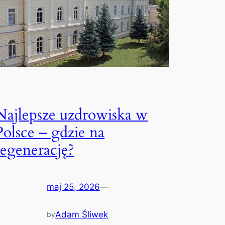
Najlepsze uzdrowiska w
Polsce – gdzie na
regenerację?
maj 25, 2026
—
Adam Śliwek
by