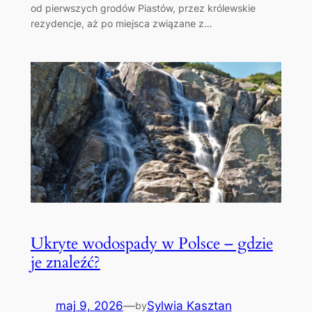
od pierwszych grodów Piastów, przez królewskie
rezydencje, aż po miejsca związane z…
Ukryte wodospady w Polsce – gdzie
je znaleźć?
maj 9, 2026
—
Sylwia Kasztan
by