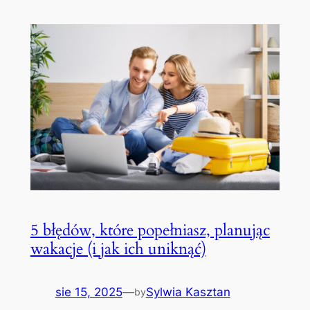
5 błędów, które popełniasz, planując
wakacje (i jak ich uniknąć)
sie 15, 2025
—
Sylwia Kasztan
by