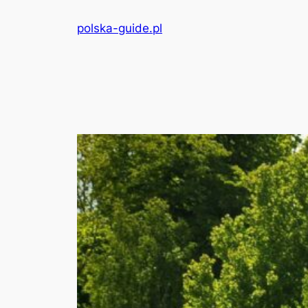
Przejdź
polska-guide.pl
do
treści