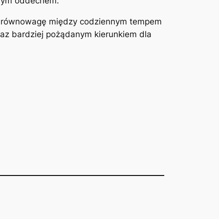
łnym oddechem.
duje równowagę między codziennym tempem
oraz bardziej pożądanym kierunkiem dla