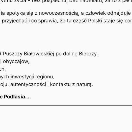
tmu życia – bez pośpiechu, bez nadmiaru, za to z pe
toria spotyka się z nowoczesnością, a człowiek odnaj
przyjechać i co sprawia, że ta część Polski staje się c
d Puszczy Białowieskiej po dolinę Biebrzy,
 i obyczajów,
ch,
nych inwestycji regionu,
oju, autentyczności i kontaktu z naturą.
ze Podlasia…