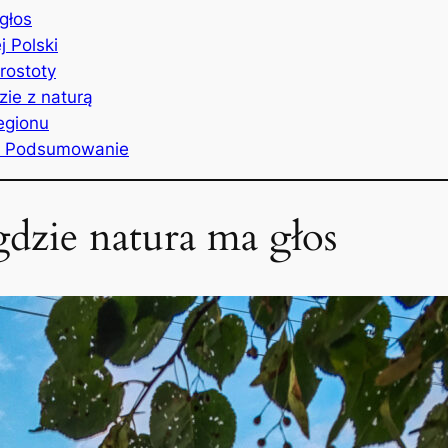
głos
j Polski
rostoty
zie z naturą
egionu
e? Podsumowanie
 gdzie natura ma głos