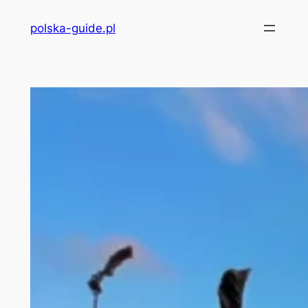
Przejdź
polska-guide.pl
do
treści