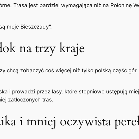
órne. Trasa jest bardziej wymagająca niż na Połoninę We
 są moje Bieszczady”.
ok na trzy kraje
rzy chcą zobaczyć coś więcej niż tylko polską część g
ka i prowadzi przez lasy, które stopniowo ustępują mi
ej zatłoczonych tras.
ka i mniej oczywista pere