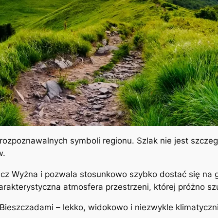
 rozpoznawalnych symboli regionu. Szlak nie jest szczeg
w.
ęcz Wyżna i pozwala stosunkowo szybko dostać się na g
rakterystyczna atmosfera przestrzeni, której próżno szu
 Bieszczadami – lekko, widokowo i niezwykle klimatyczn