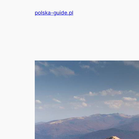
Przejdź
polska-guide.pl
do
treści