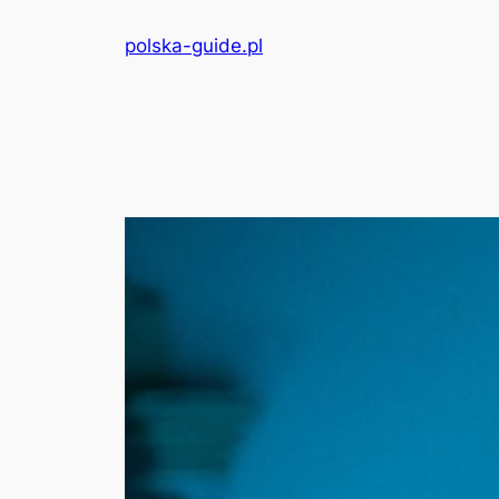
Przejdź
polska-guide.pl
do
treści