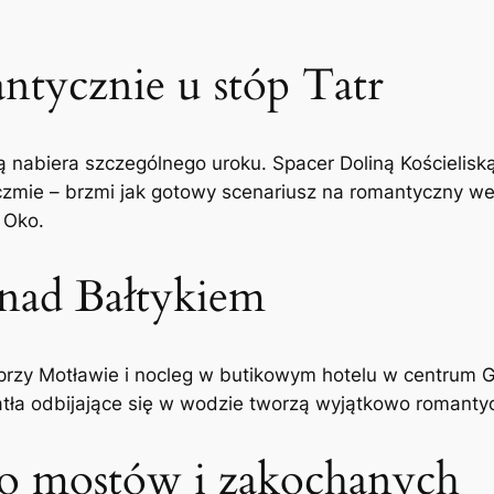
ntycznie u stóp Tatr
ią nabiera szczególnego uroku. Spacer Doliną Kościelis
rczmie – brzmi jak gotowy scenariusz na romantyczny we
 Oko.
 nad Bałtykiem
a przy Motławie i nocleg w butikowym hotelu w centrum
iatła odbijające się w wodzie tworzą wyjątkowo romanty
to mostów i zakochanych