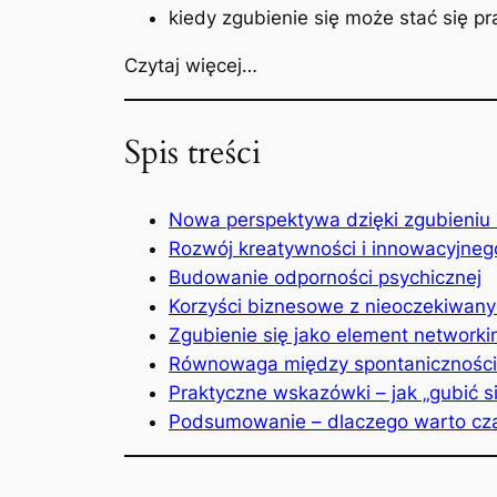
kiedy zgubienie się może stać się pr
Czytaj więcej…
Spis treści
Nowa perspektywa dzięki zgubieniu 
Rozwój kreatywności i innowacyjneg
Budowanie odporności psychicznej
Korzyści biznesowe z nieoczekiwan
Zgubienie się jako element networki
Równowaga między spontanicznośc
Praktyczne wskazówki – jak „gubić s
Podsumowanie – dlaczego warto cza