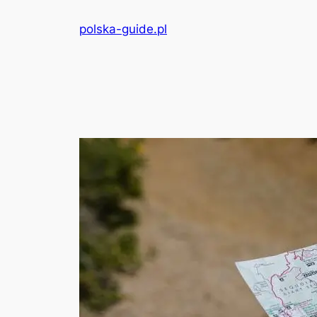
Przejdź
polska-guide.pl
do
treści