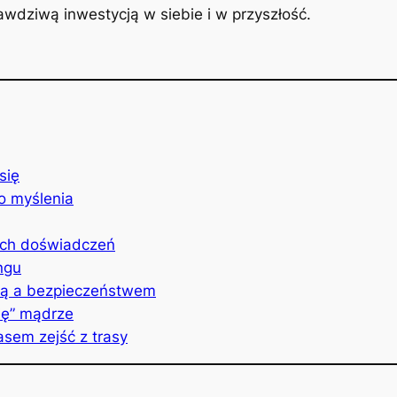
awdziwą inwestycją w siebie i w przyszłość.
się
o myślenia
ych doświadczeń
ngu
ią a bezpieczeństwem
ię” mądrze
sem zejść z trasy