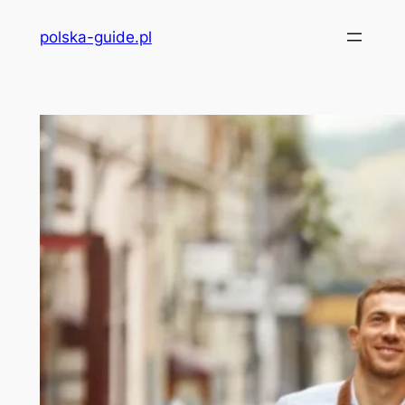
Przejdź
polska-guide.pl
do
treści