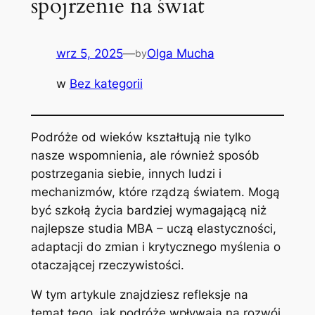
spojrzenie na świat
wrz 5, 2025
—
Olga Mucha
by
w
Bez kategorii
Podróże od wieków kształtują nie tylko
nasze wspomnienia, ale również sposób
postrzegania siebie, innych ludzi i
mechanizmów, które rządzą światem. Mogą
być szkołą życia bardziej wymagającą niż
najlepsze studia MBA – uczą elastyczności,
adaptacji do zmian i krytycznego myślenia o
otaczającej rzeczywistości.
W tym artykule znajdziesz refleksje na
temat tego, jak podróże wpływają na rozwój