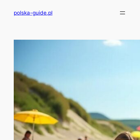
Przejdź
polska-guide.pl
do
treści